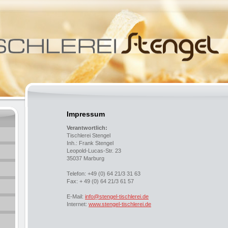
Impressum
Verantwortlich:
Tischlerei Stengel
Inh.: Frank Stengel
Leopold-Lucas-Str. 23
35037 Marburg
Telefon: +49 (0) 64 21/3 31 63
Fax: + 49 (0) 64 21/3 61 57
E-Mail:
info@stengel-tischlerei.de
Internet:
www.stengel-tischlerei.de