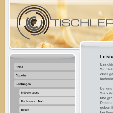
Leist
Einrich
Home
Wohlfüh
einer g
Aktuelles
fachmän
Leistungen
Bei uns
Möbelfertigung
Werksto
und grei
Küchen nach Maß
Dabei a
geben I
Böden
bei Ihr