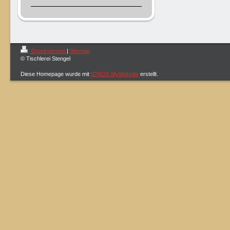
Druckversion
|
Sitemap
© Tischlerei Stengel
Diese Homepage wurde mit
IONOS MyWebsite
erstellt.