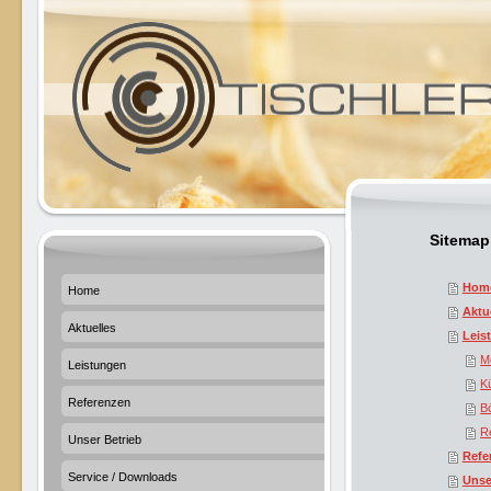
Sitemap
Hom
Home
Aktu
Aktuelles
Leis
M
Leistungen
K
Referenzen
B
R
Unser Betrieb
Refe
Service / Downloads
Unse