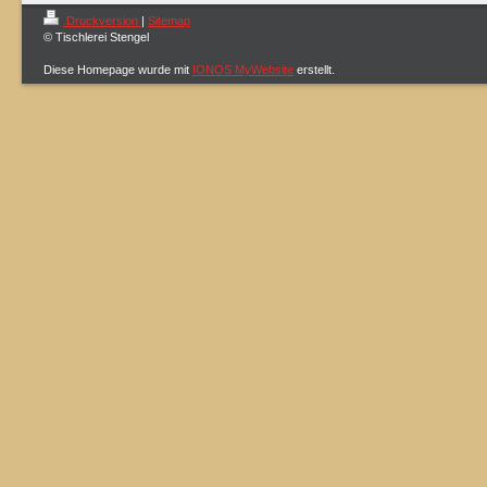
Druckversion
|
Sitemap
© Tischlerei Stengel
Diese Homepage wurde mit
IONOS MyWebsite
erstellt.